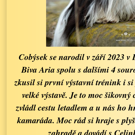
Cobýsek se narodil v září 2023 v L
Biva Aria spolu s dalšími 4 sour
zkusil si první výstavní trénink i s
velké výstavě. Je to moc šikovný
zvládl cestu letadlem a u nás ho h
kamaráda. Moc rád si hraje s ply
zahradě a dovádí s Celin