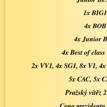
1x BIG
4x BOB
4x Junior 
4x Best of class
2x VV1, 4x SG1, 8x V1, 4
5x CAC, 5x 
Pražský vítěz 2
Cena preziden