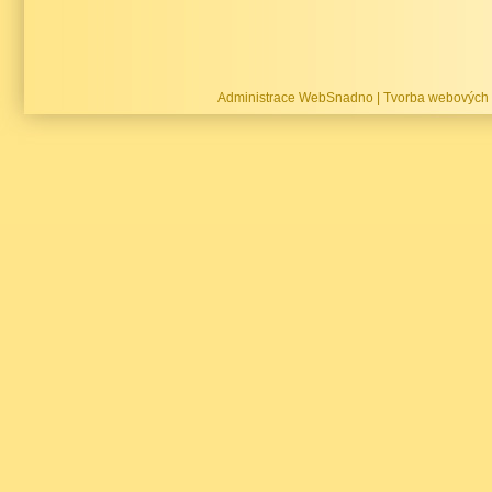
Administrace WebSnadno
|
Tvorba webových 