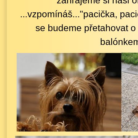
zahrajeme si naši o
...vzpomínáš..."pacička, pac
se budeme přetahovat o 
balónke