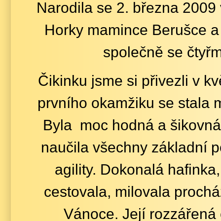
Narodila se 2. března 2009 
Horky mamince Berušce a 
společně se čtyřmi
Čikinku jsme si přivezli v 
prvního okamžiku se stala m
Byla moc hodná a šikovná
naučila vš
echny základní p
agility. Dokonalá hafinka
cestovala, milovala prochá
Vánoce. Její rozzářená 