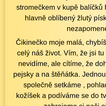
stromečkem v kupě balíčků 
hlavně oblíbený žlutý pís
nezapomen
Čikinečko moje malá, chybí
celý náš život. Vím, že jsi t
nevidíme, ale cítíme, že doh
pejsky a na štěňátka. Jednou 
společně setkáme , pohla
kožíšek a podíváme se do t