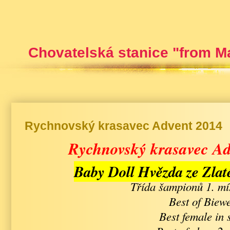
Chovatelská stanice "from M
Rychnovský krasavec Advent 2014
Rychnovský krasavec Ad
Baby Doll Hvězda ze Zlaté
Třída šampionů 1. m
Best of Biew
Best female in