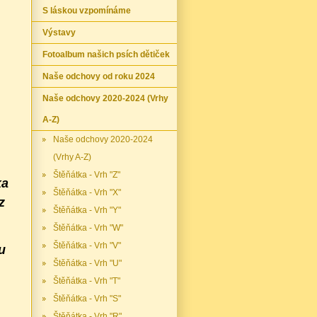
S láskou vzpomínáme
Výstavy
Fotoalbum našich psích dětiček
Naše odchovy od roku 2024
Naše odchovy 2020-2024 (Vrhy
A-Z)
Naše odchovy 2020-2024
(Vrhy A-Z)
Štěňátka - Vrh "Z"
ka
Štěňátka - Vrh "X"
z
Štěňátka - Vrh "Y"
Štěňátka - Vrh "W"
Štěňátka - Vrh "V"
u
Štěňátka - Vrh "U"
Štěňátka - Vrh "T"
Štěňátka - Vrh "S"
Štěňátka - Vrh "R"