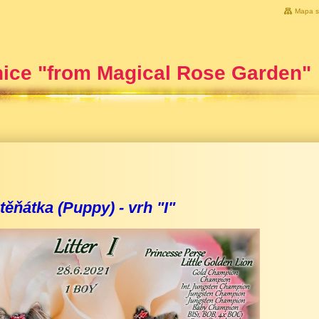
Mapa s
nice "from Magical Rose Garden"
těňátka (Puppy) - vrh "I"