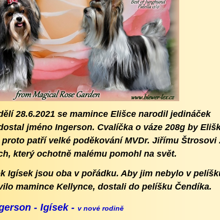
dělí 28.6.2021 se mamince Elišce narodil jedináček
 dostal jméno Ingerson. Cvalíčka o váze 208g by Eliš
proto patří velké poděkování MVDr. Jiřímu Štrosovi 
ích, který ochotně malému pomohl na svět.
k Igísek jsou oba v pořádku. Aby jim nebylo v pelíšk
vilo mamince Kellynce, dostali do pelíšku Čendíka.
gerson - Igísek -
v nové rodině