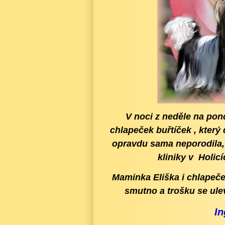
V noci z neděle na pon
chlapeček buřtíček , který
opravdu sama neporodila, 
kliniky v Holic
Maminka Eliška i chlapeče
smutno a trošku se ule
In