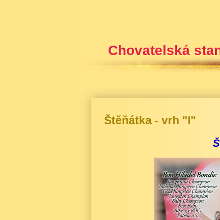
Chovatelská sta
Štěňátka - vrh "I"
Š