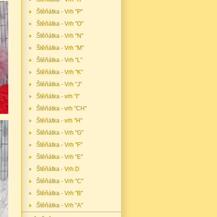
Štěňátka - Vrh "P"
Štěňátka - Vrh "O"
Štěňátka - Vrh "N"
Štěňátka - Vrh "M"
Štěňátka - Vrh "L"
Štěňátka - Vrh "K"
Štěňátka - Vrh "J"
Štěňátka - vrh "I"
Štěňátka - vrh "CH"
Štěňátka - vrh "H"
Štěňátka - Vrh "G"
Štěňátka - Vrh "F"
Štěňátka - Vrh "E"
Štěňátka - Vrh D
Štěňátka - Vrh "C"
Štěňátka - Vrh "B"
Štěňátka - Vrh "A"